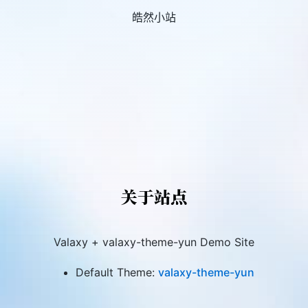
皓然小站
关于站点
Valaxy + valaxy-theme-yun Demo Site
Default Theme:
valaxy-theme-yun