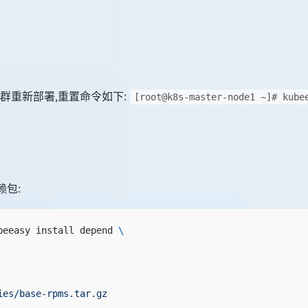
群重新部署,重置命令如下:
[root@k8s-master-node1 ~]# kube
赖包:
beeasy install depend 
\
ies/base-rpms.tar.gz