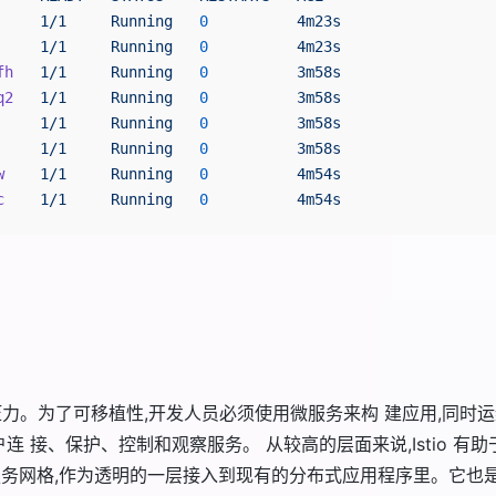
     1/1
     Running
   0
          4m23s
     1/1
     Running
   0
          4m23s
fh
   1/1
     Running
   0
          3m58s
q2
   1/1
     Running
   0
          3m58s
     1/1
     Running
   0
          3m58s
     1/1
     Running
   0
          3m58s
w
    1/1
     Running
   0
          4m54s
c
    1/1
     Running
   0
          4m54s
小的压力。为了可移植性,开发人员必须使用微服务来构 建应用,同
用户连 接、保护、控制和观察服务。 从较高的层面来说,Istio 
务网格,作为透明的一层接入到现有的分布式应用程序里。它也是