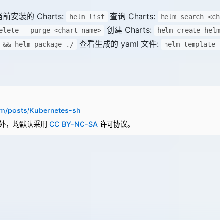
前安装的 Charts:
查询 Charts:
helm list
helm search <ch
创建 Charts:
elete --purge <chart-name>
helm create helm
查看生成的 yaml 文件:
 && helm package ./
helm template 
com/posts/Kubernetes-sh
明外，均默认采用
CC BY-NC-SA
许可协议。