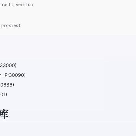
tioctl version
 proxies)
:33000)
r_IP:30090)
30686)
001)
仓库