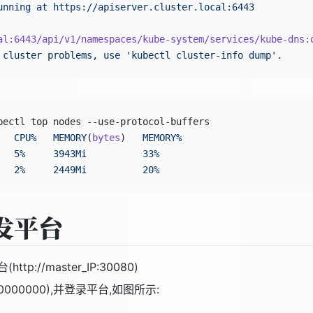
unning
 at
 https://apiserver.cluster.local:6443
al:6443/api/v1/namespaces/kube-system/services/kube-dns:
 cluster
 problems,
 use
 'kubectl cluster-info dump'.
bectl top nodes --use-protocol-buffers
   
CPU%
   MEMORY
(
bytes
)   
MEMORY%
   5%
     3943Mi
          33%
   2%
     2449Mi
          20%
发平台
://master_IP:30080)
0000000),并登录平台,如图所示: