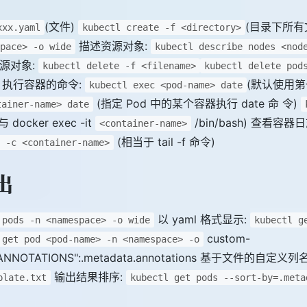
(文件)
(目录下所有
xxx.yaml
kubectl create -f <directory>
描述资源对象:
pace> -o wide
kubectl describe nodes <nod
源对象:
kubectl delete -f <filename>
kubectl delete pod
执行容器的命令:
(默认使用第一
kubectl exec <pod-name> date
(指定 Pod 中的某个容器执行 date 命 令)
tainer-name> date
 docker exec -it
/bin/bash) 查看容器
<container-name>
(相当于 tail -f 命令)
> -c <container-name>
出
以 yaml 格式显示:
 pods -n <namespace> -o wide
kubectl g
custom-
 get pod <pod-name> -n <namespace> -o
e,"ANNOTATIONS":.metadata.annotations 基于文件的自定义
输出结果排序:
plate.txt
kubectl get pods --sort-by=.meta