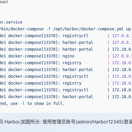
ose)
or.service
/bin/docker-compose
 -f
 /opt/harbor/docker-compose.yml
 up
de1
 docker-compose[13378]:
 registryctl
        |
 127.0.0.
de1
 docker-compose[13378]:
 harbor-portal
      |
 127.0.0.
de1 docker-compose[13378]: harbor-portal      | 172.18.0
de1
 docker-compose[13378]:
 nginx
              |
 127.0.0.
de1
 docker-compose[13378]:
 registry
           |
 172.18.0
de1 docker-compose[13378]: harbor-portal      | 172.18.0
de1
 docker-compose[13378]:
 registryctl
        |
 172.18.0
de1
 docker-compose[13378]:
 registry
           |
 172.18.0
de1 docker-compose[13378]: registryctl        | 172.18.0
de1 docker-compose[13378]: harbor-portal      | 172.18.0
zed,
 use
 -l
 to
 show
 in
 full.
p 访问 Harbor,如图所示: 使用管理员账号(admin/Harbor12345)登