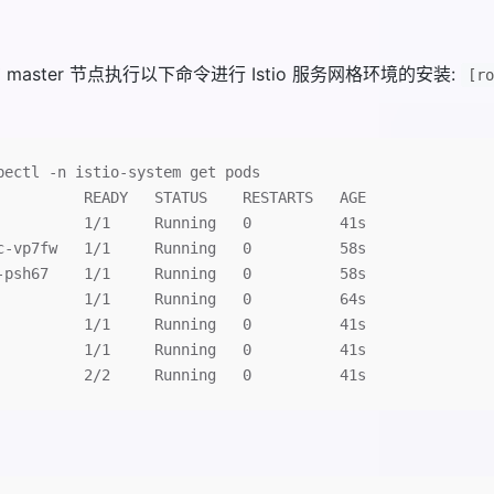
。 在 master 节点执行以下命令进行 Istio 服务网格环境的安装:
[ro
bectl -n istio-system get pods
          READY   STATUS    RESTARTS   AGE
          1/1     Running   0          41s
c-vp7fw   1/1     Running   0          58s
-psh67    1/1     Running   0          58s
          1/1     Running   0          64s
          1/1     Running   0          41s
          1/1     Running   0          41s
          2/2     Running   0          41s