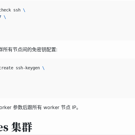
check ssh 
\
7
 \
集群所有节点间的免密钥配置:
create ssh-keygen 
\
worker 参数后跟所有 worker 节点 IP。
es 集群